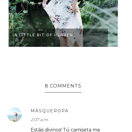
A LITTLE BIT OF HEAVEN
S
8 COMMENTS
MÁSQUEROPA
2:07 a.m.
Estáis divinos! Tú camiseta me