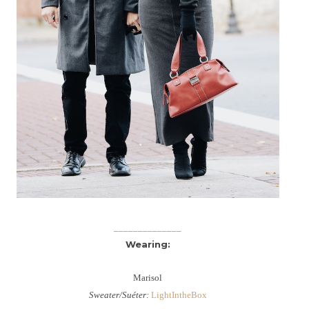
______________
Wearing:
Marisol
Sweater/Suéter:
LightIntheBox