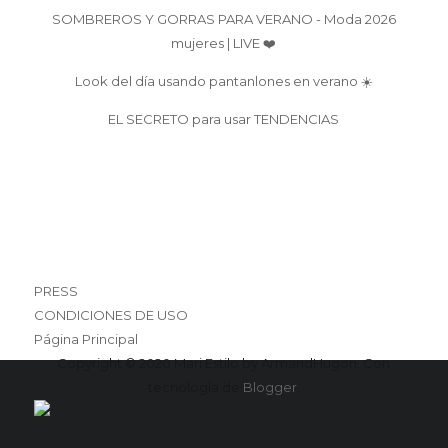
SOMBREROS Y GORRAS PARA VERANO - Moda 2026
mujeres | LIVE ❤️
Look del día usando pantanlones en verano ☀️
EL SECRETO para usar TENDENCIAS
PRESS
CONDICIONES DE USO
Página Principal
Copyright © 2020 Mari Estilo by ArmandHugon. Con
tecnología de
Blogger
.