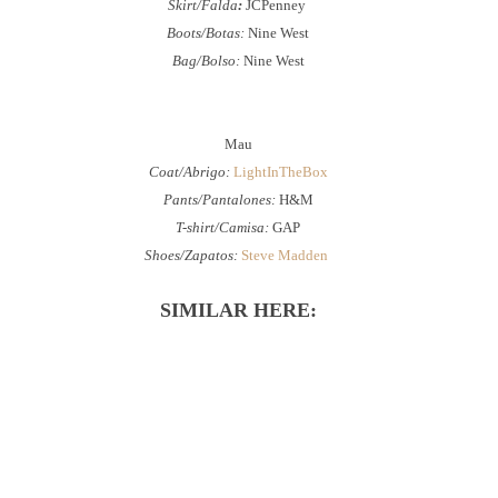
Skirt/Falda
:
JCPenney
Boots/Botas:
Nine West
Bag/Bolso:
Nine West
Mau
Coat/Abrigo:
LightInTheBox
Pants/Pantalones:
H&M
T-shirt/Camisa:
GAP
Shoes/Zapatos:
Steve Madden
SIMILAR HERE: