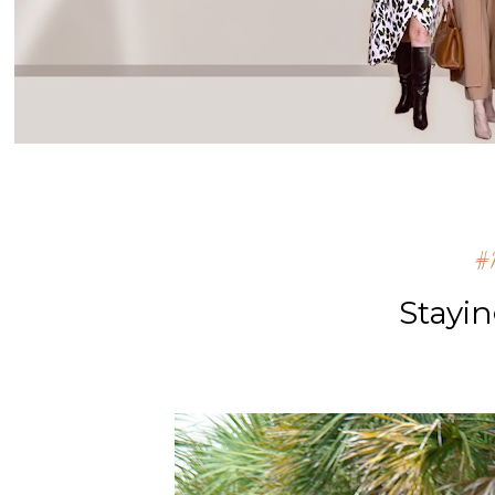
#m
Stayi