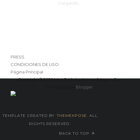
Cargando...
PRESS
CONDICIONES DE USO
Página Principal
Copyright © 2020 Mari Estilo by ArmandHugon. Con
tecnología de
Blogger
.
TEMPLATE CREATED BY :
THEMEXPOSE
. ALL
RIGHTS RESERVED.
BACK TO TOP