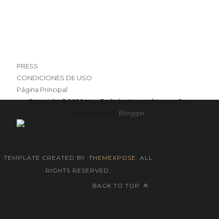
PRESS
CONDICIONES DE USO
Página Principal
Copyright © 2020 Mari Estilo by ArmandHugon. Con
tecnología de
Blogger
.
TEMPLATE CREATED BY :
THEMEXPOSE
. ALL
RIGHTS RESERVED.
BACK TO TOP