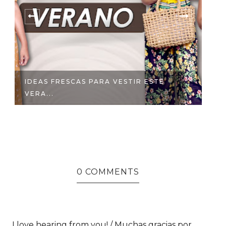
IDEAS FRESCAS PARA VESTIR ESTE
V
VERA...
0 COMMENTS
I love hearing from you! / Muchas gracias por