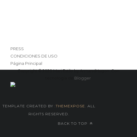
PRESS
CONDICIONES DE USO
Página Principal
Copyright © 2020 Mari Estilo by ArmandHugon. Con
tecnología de
Blogger
.
TEMPLATE CREATED BY :
THEMEXPOSE
. ALL
RIGHTS RESERVED.
BACK TO TOP