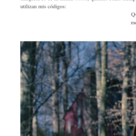
utilizan mis códigos:
Q
m