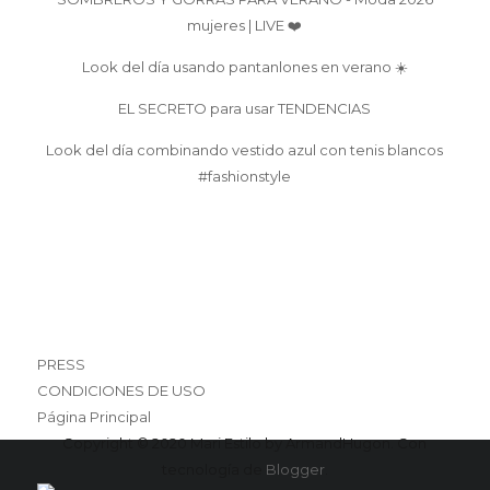
mujeres | LIVE ❤️
Look del día usando pantanlones en verano ☀️
EL SECRETO para usar TENDENCIAS
Look del día combinando vestido azul con tenis blancos
#fashionstyle
PRESS
CONDICIONES DE USO
Página Principal
Copyright © 2020 Mari Estilo by ArmandHugon. Con
tecnología de
Blogger
.