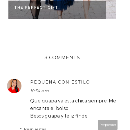
THE PERFECT GIFT
S
3 COMMENTS
PEQUENA CON ESTILO
10:34 a.m.
Que guapa va esta chica siempre. Me
encanta el bolso
Besos guapa y feliz finde
Responder
Respuestas