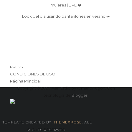
mujeres | LIVE ❤️
Look del día usando pantanlones en verano ☀️
PRESS
CONDICIONES DE USO
Página Principal
Copyright © 2020 Mari Estilo by ArmandHugon. Con
tecnología de
Blogger
.
TEMPLATE CREATED BY :
THEMEXPOSE
. ALL
RIGHTS RESERVED.