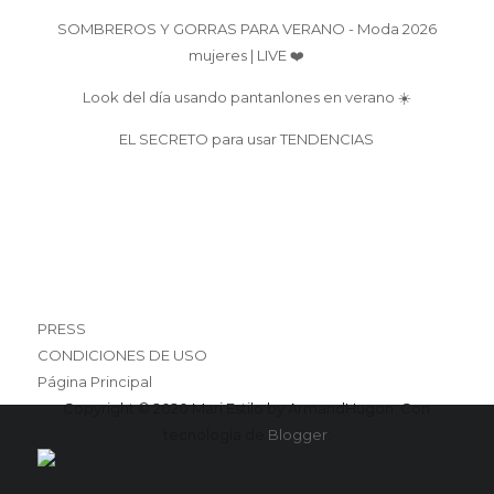
SOMBREROS Y GORRAS PARA VERANO - Moda 2026
mujeres | LIVE ❤️
Look del día usando pantanlones en verano ☀️
EL SECRETO para usar TENDENCIAS
PRESS
CONDICIONES DE USO
Página Principal
Copyright © 2020 Mari Estilo by ArmandHugon. Con
tecnología de
Blogger
.