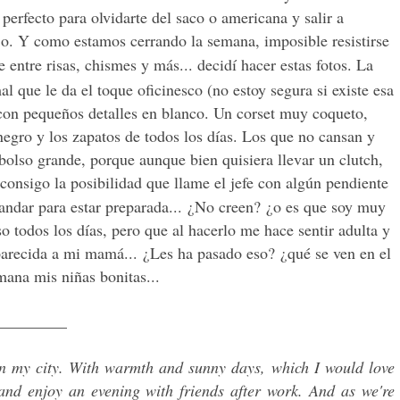
 perfecto para olvidarte del saco o americana y salir a
ajo. Y como estamos cerrando la semana, imposible resistirse
 entre risas, chismes y más... decidí hacer estas fotos. La
l que le da el toque oficinesco (no estoy segura si existe esa
 con pequeños detalles en blanco. Un corset muy coqueto,
 negro y los zapatos de todos los días. Los que no cansan y
 bolso grande, porque aunque bien quisiera llevar un clutch,
onsigo la posibilidad que llame el jefe con algún pendiente
 andar para estar preparada...
¿
No creen?
¿
o es que soy muy
o todos los días, pero que al hacerlo me hace sentir adulta y
parecida a mi mamá...
¿
Les ha pasado eso?
¿
qué se ven en el
mana mis niñas bonitas...
_________
in my city. With warmth and sunny days, which I would love
 and enjoy an evening with friends after work. And as we're