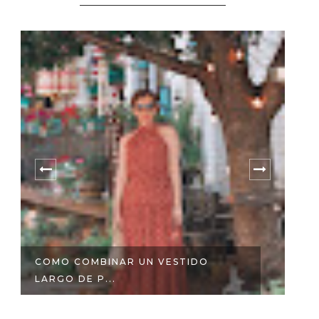
COMO COMBINAR UN VESTIDO
S
LARGO DE P...
M