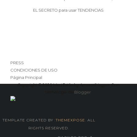
EL SECRETO para usar TENDENCIAS
PRESS
CONDICIONES DE USO
Página Principal
Copyright © 2020 Mari Estilo by ArmandHugon. Con
tecnología de
Blogger
.
TEMPLATE CREATED BY :
THEMEXPOSE
. ALL
RIGHTS RESERVED.