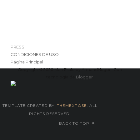
PRESS
CONDICIONES DE USO
Página Principal
Copyright © 2020 Mari Estilo by ArmandHugon. Con
tecnología de
Blogger
.
TEMPLATE CREATED BY :
THEMEXPOSE
. ALL
RIGHTS RESERVED.
BACK TO TOP