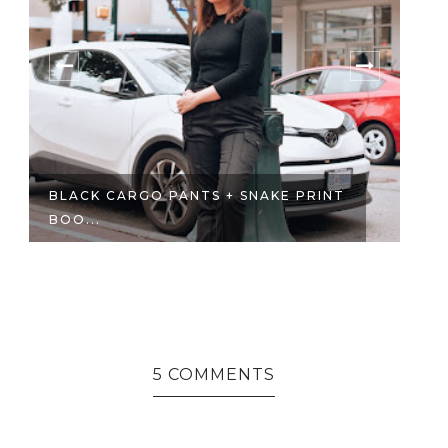
BLACK CARGO PANTS + SNAKE PRINT
U
BOO...
T
5 COMMENTS