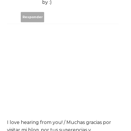
by :)
Responder
I love hearing from you! / Muchas gracias por
visitar mi blog, por tus sugerencias y