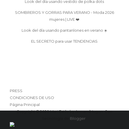
Look del día usando vestido de polka dots
SOMBREROS Y GORRAS PARA VERANO - Moda 2026
mujeres | LIVE ❤️
Look del día usando pantanlones en verano ☀️
EL SECRETO para usar TENDENCIAS
PRESS
CONDICIONES DE USO
Página Principal
Copyright © 2020 Mari Estilo by ArmandHugon. Con
tecnología de
Blogger
.