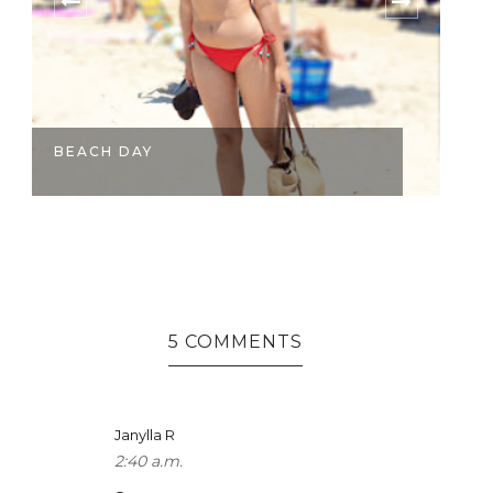
BEACH DAY
H
5 COMMENTS
Janylla R
2:40 a.m.