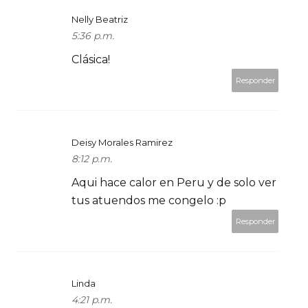
Nelly Beatriz
5:36 p.m.
Clásica!
Responder
Deisy Morales Ramirez
8:12 p.m.
Aqui hace calor en Peru y de solo ver
tus atuendos me congelo :p
Responder
Linda
4:21 p.m.