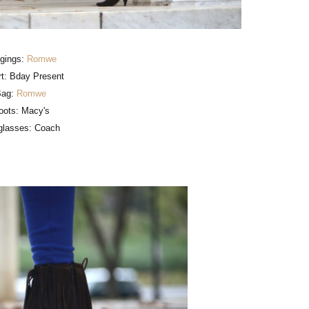
gings:
Romwe
rt: Bday Present
Bag:
Romwe
oots: Macy's
glasses: Coach