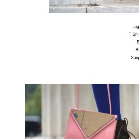
Leg
T Shi
B
Sun