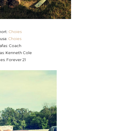
hort:
Choies
lusa:
Choies
afas: Coach
as: Kenneth Cole
es: Forever 21