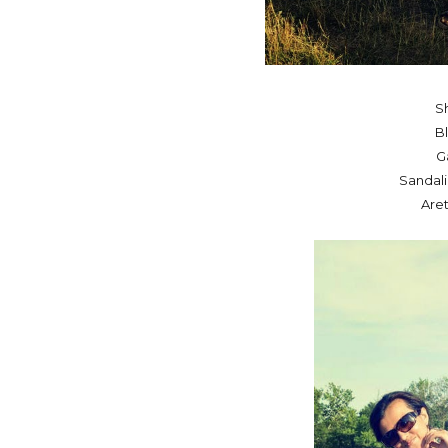
S
B
G
Sandali
Aret