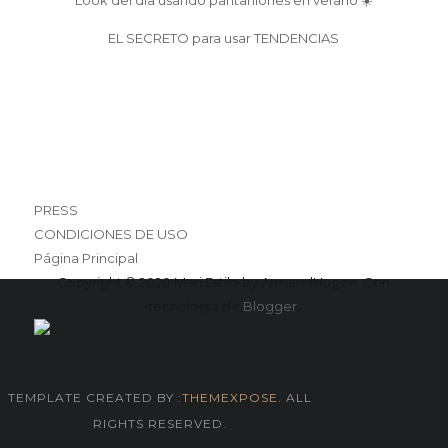
Look del día usando pantanlones en verano ☀️
EL SECRETO para usar TENDENCIAS
PRESS
CONDICIONES DE USO
Página Principal
Copyright © 2020 Mari Estilo by ArmandHugon. Con
tecnología de
Blogger
.
TEMPLATE CREATED BY :
THEMEXPOSE
. ALL
RIGHTS RESERVED.