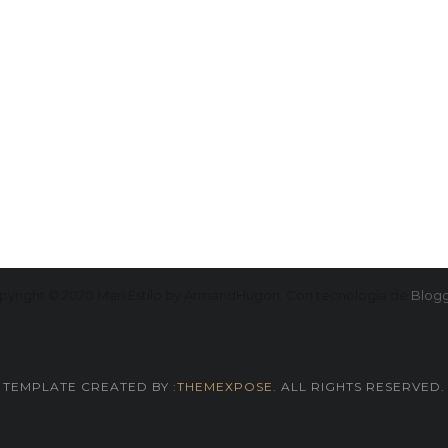
pyright © 2020 Mari Estilo by ArmandHugon. Con tecnología de
Blog
TEMPLATE CREATED BY :
THEMEXPOSE
. ALL RIGHTS RESERVED.