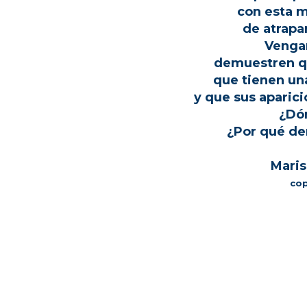
con esta m
de atrapar
Vengan
demuestren q
que tienen una
y que sus aparic
¿Dó
¿Por qué de
Maris
cop