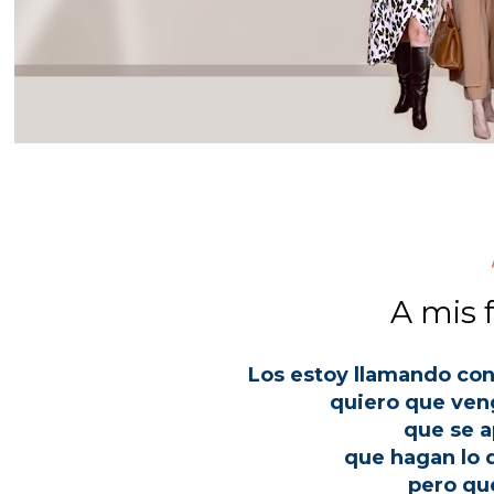
A mis 
Los estoy llamando con
quiero que ven
que se a
que hagan lo q
pero qu